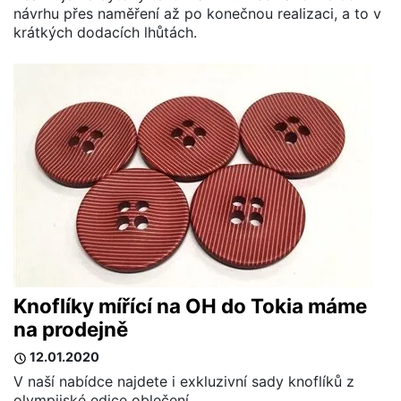
návrhu přes naměření až po konečnou realizaci, a to v
krátkých dodacích lhůtách.
Knoflíky mířící na OH do Tokia máme
na prodejně
12.01.2020
V naší nabídce najdete i exkluzivní sady knoflíků z
olympijské edice oblečení.