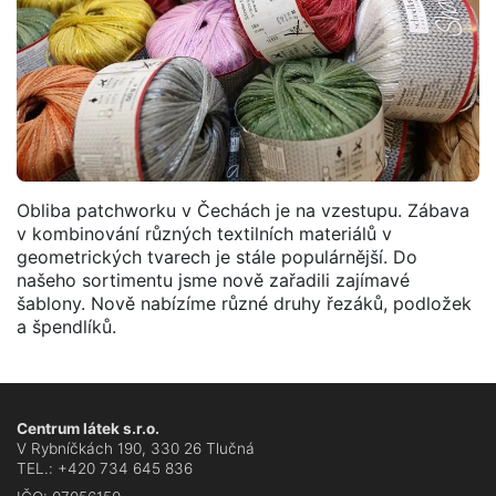
Obliba patchworku v Čechách je na vzestupu. Zábava
v kombinování různých textilních materiálů v
geometrických tvarech je stále populárnější. Do
našeho sortimentu jsme nově zařadili zajímavé
šablony. Nově nabízíme různé druhy řezáků, podložek
a špendlíků.
Centrum látek s.r.o.
V Rybníčkách 190, 330 26 Tlučná
TEL.: +420 734 645 836