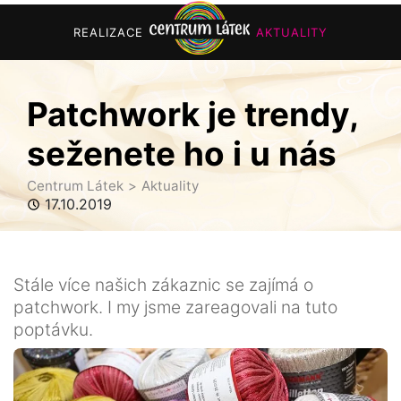
REALIZACE
AKTUALITY
Patchwork je trendy,
seženete ho i u nás
Centrum Látek
Aktuality
17.10.2019
Stále více našich zákaznic se zajímá o
patchwork. I my jsme zareagovali na tuto
poptávku.