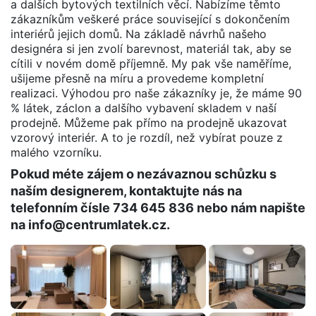
a dalších bytových textilních věcí. Nabízíme těmto
zákazníkům veškeré práce související s dokončením
interiérů jejich domů. Na základě návrhů našeho
designéra si jen zvolí barevnost, materiál tak, aby se
cítili v novém domě příjemně. My pak vše naměříme,
ušijeme přesně na míru a provedeme kompletní
realizaci. Výhodou pro naše zákazníky je, že máme 90
% látek, záclon a dalšího vybavení skladem v naší
prodejně. Můžeme pak přímo na prodejně ukazovat
vzorový interiér. A to je rozdíl, než vybírat pouze z
malého vzorníku.
Pokud méte zájem o nezávaznou schůzku s
naším designerem, kontaktujte nás na
telefonním čísle 734 645 836 nebo nám napište
na info@centrumlatek.cz.