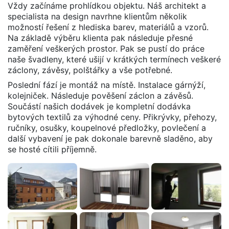
Vždy začínáme prohlídkou objektu. Náš architekt a
specialista na design navrhne klientům několik
možností řešení z hlediska barev, materiálů a vzorů.
Na základě výběru klienta pak následuje přesné
zaměření veškerých prostor. Pak se pustí do práce
naše švadleny, které ušijí v krátkých termínech veškeré
záclony, závěsy, polštářky a vše potřebné.
Poslední fází je montáž na místě. Instalace gárnýží,
kolejniček. Následuje pověšení záclon a závěsů.
Součástí našich dodávek je kompletní dodávka
bytových textilů za výhodné ceny. Přikrývky, přehozy,
ručníky, osušky, koupelnové předložky, povlečení a
další vybavení je pak dokonale barevně sladěno, aby
se hosté cítili příjemně.