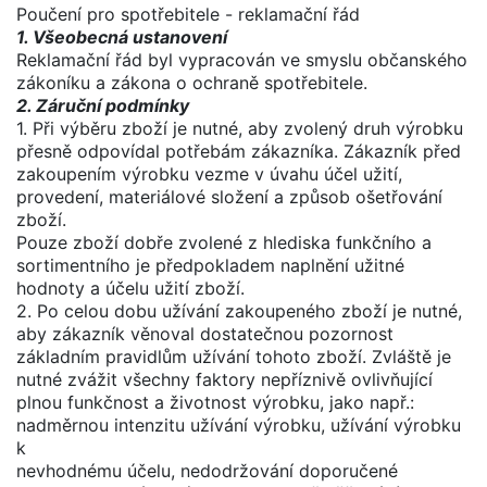
Poučení pro spotřebitele - reklamační řád
1. Všeobecná ustanovení
Reklamační řád byl vypracován ve smyslu občanského
zákoníku a zákona o ochraně spotřebitele.
2. Záruční podmínky
1. Při výběru zboží je nutné, aby zvolený druh výrobku
přesně odpovídal potřebám zákazníka. Zákazník před
zakoupením výrobku vezme v úvahu účel užití,
provedení, materiálové složení a způsob ošetřování
zboží.
Pouze zboží dobře zvolené z hlediska funkčního a
sortimentního je předpokladem naplnění užitné
hodnoty a účelu užití zboží.
2. Po celou dobu užívání zakoupeného zboží je nutné,
aby zákazník věnoval dostatečnou pozornost
základním pravidlům užívání tohoto zboží. Zvláště je
nutné zvážit všechny faktory nepříznivě ovlivňující
plnou funkčnost a životnost výrobku, jako např.:
nadměrnou intenzitu užívání výrobku, užívání výrobku
k
nevhodnému účelu, nedodržování doporučené