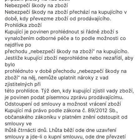
Nebezpečí škody na zboží
Nebezpečí škody na zboží přechází na kupujícího v
době, kdy převezme zboží od prodávajícího.
Prohlídka zboží
Kupující je povinen prohlédnout si řádně zboží s
vynaložením odborné péče a to podle možnosti co
nejdříve po
přechodu „nebezpečí škody na zboží“ na kupujícího.
Jestliže kupující zboží neprohlédne nebo nezařídí, aby
bylo
prohlédnuto v době přechodu „nebezpečí škody na
zboží“ na něj, nemůže uplatnit nároky z vad
zjistitelných při
této prohlídce. Týž den, kdy kupující zjistil vady zboží,
je povinen podat písemnou zprávu prodávajícímu.
Odstoupení od smlouvy a možnost vrácení zboží
Kupující má právo podle zákona č. 89/2012 Sb.,
občanského zákoníku v platném znění odstoupit od
smlouvy ve
lhůtě čtrnácti dnů. Lhůta běží ode dne uzavření
smlouvy a jde-li o kupní smlouvu, ode dne převzetí