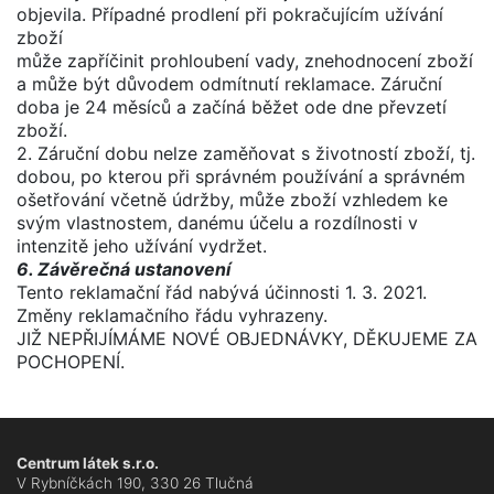
objevila. Případné prodlení při pokračujícím užívání
zboží
může zapříčinit prohloubení vady, znehodnocení zboží
a může být důvodem odmítnutí reklamace. Záruční
doba je 24 měsíců a začíná běžet ode dne převzetí
zboží.
2. Záruční dobu nelze zaměňovat s životností zboží, tj.
dobou, po kterou při správném používání a správném
ošetřování včetně údržby, může zboží vzhledem ke
svým vlastnostem, danému účelu a rozdílnosti v
intenzitě jeho užívání vydržet.
6. Závěrečná ustanovení
Tento reklamační řád nabývá účinnosti 1. 3. 2021.
Změny reklamačního řádu vyhrazeny.
JIŽ NEPŘIJÍMÁME NOVÉ OBJEDNÁVKY, DĚKUJEME ZA
POCHOPENÍ.
Centrum látek s.r.o.
V Rybníčkách 190, 330 26 Tlučná