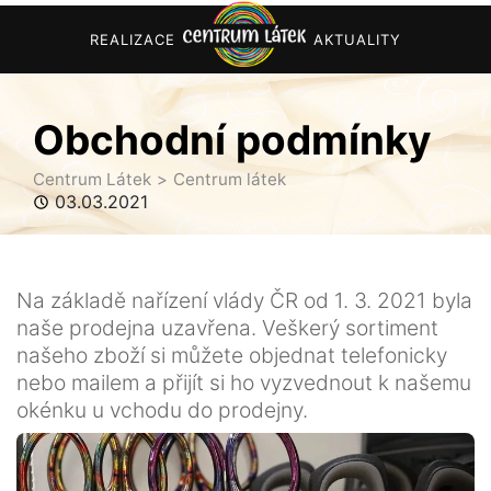
REALIZACE
AKTUALITY
Obchodní podmínky
Centrum Látek
Centrum látek
03.03.2021
Na základě nařízení vlády ČR od 1. 3. 2021 byla
naše prodejna uzavřena. Veškerý sortiment
našeho zboží si můžete objednat telefonicky
nebo mailem a přijít si ho vyzvednout k našemu
okénku u vchodu do prodejny.