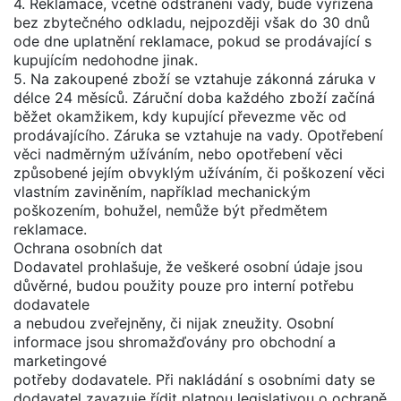
4. Reklamace, včetně odstranění vady, bude vyřízena
bez zbytečného odkladu, nejpozději však do 30 dnů
ode dne uplatnění reklamace, pokud se prodávající s
kupujícím nedohodne jinak.
5. Na zakoupené zboží se vztahuje zákonná záruka v
délce 24 měsíců. Záruční doba každého zboží začíná
běžet okamžikem, kdy kupující převezme věc od
prodávajícího. Záruka se vztahuje na vady. Opotřebení
věci nadměrným užíváním, nebo opotřebení věci
způsobené jejím obvyklým užíváním, či poškození věci
vlastním zaviněním, například mechanickým
poškozením, bohužel, nemůže být předmětem
reklamace.
Ochrana osobních dat
Dodavatel prohlašuje, že veškeré osobní údaje jsou
důvěrné, budou použity pouze pro interní potřebu
dodavatele
a nebudou zveřejněny, či nijak zneužity. Osobní
informace jsou shromažďovány pro obchodní a
marketingové
potřeby dodavatele. Při nakládání s osobními daty se
dodavatel zavazuje řídit platnou legislativou o ochraně