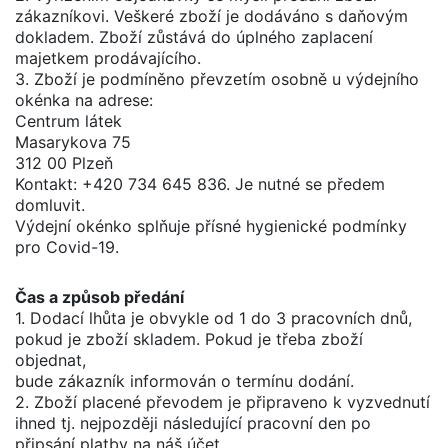
zákazníkovi. Veškeré zboží je dodáváno s daňovým
dokladem. Zboží zůstává do úplného zaplacení
majetkem prodávajícího.
3. Zboží je podmíněno převzetím osobně u výdejního
okénka na adrese:
Centrum látek
Masarykova 75
312 00 Plzeň
Kontakt: +420 734 645 836. Je nutné se předem
domluvit.
Výdejní okénko splňuje přísné hygienické podmínky
pro Covid-19.
Čas a způsob předání
1. Dodací lhůta je obvykle od 1 do 3 pracovních dnů,
pokud je zboží skladem. Pokud je třeba zboží
objednat,
bude zákazník informován o termínu dodání.
2. Zboží placené převodem je připraveno k vyzvednutí
ihned tj. nejpozději následující pracovní den po
připsání platby na náš účet.