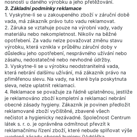
nosnosti u daného výrobku a jeho přetěžování.
3. Základní podmínky reklamace
1. Vyskytne-li se u zakoupeného zboží v záruční době
vada, má zákazník právo tuto vadu reklamovat.
2. Záruka se vztahuje pouze na výrobní vady, vady
materiálu nebo nekompletnost. Nikoliv na běžné
opotřebení. Za vadu nelze považovat změnu stavu
výrobku, která vznikla v průběhu záruční doby v
důsledku jeho opotřebení, nesprávného užívání nebo
zásahu, nedostatečné nebo nevhodné údržby.
3. Vyskytne-li se u výrobku neodstranitelná vada,
která nebrání dalšímu užívání, má zákazník právo na
přiměřenou slevu. Na vady, na které byla poskytnuta
sleva, nelze uplatnit reklamaci.
4. Reklamace se považuje za řádně uplatněnou, jestliže
je reklamováno zboží kompletní a reklamaci nebrání
obecné zásady hygieny. Zákazník je povinen předložit
reklamované zboží vyčištěné, zbavené všech
nečistot a hygienicky nezávadné. Společnost Centrum
látek s. r. o. je oprávněna odmítnout převzít k
reklamačnímu řízení zboží, které nebude splňovat výše
uvedené zásady obecné hygieny (Vyhláška