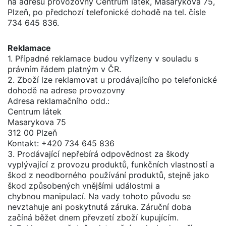
na adresu provozovny Centrum látek, Masarykova 75,
Plzeň, po předchozí telefonické dohodě na tel. čísle
734 645 836.
Reklamace
1. Případné reklamace budou vyřízeny v souladu s
právním řádem platným v ČR.
2. Zboží lze reklamovat u prodávajícího po telefonické
dohodě na adrese provozovny
Adresa reklamačního odd.:
Centrum látek
Masarykova 75
312 00 Plzeň
Kontakt: +420 734 645 836
3. Prodávající nepřebírá odpovědnost za škody
vyplývající z provozu produktů, funkčních vlastností a
škod z neodborného používání produktů, stejně jako
škod způsobených vnějšími událostmi a
chybnou manipulací. Na vady tohoto původu se
nevztahuje ani poskytnutá záruka. Záruční doba
začíná běžet dnem převzetí zboží kupujícím.