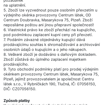
požadavek
na uplatnění.
5. Zboží lze vyzvednout pouze osobním převzetím u
výdejního okénka provozovny Centrum látek, OD
Centrum Doubravka, Masarykova 75, Plzeň. Zboží
neposíláme poštou ani jinou přepravní společností!
6. Vlastnické právo ke zboží přechází na kupujícího,
pod podmínkou zaplacení kupní ceny při převzetí.
7. Podáním závazné objednávky kupující dává
prodávajícímu souhlas k shromažďování a archivování
osobních údajů o kupujícím a o jeho nákupech.
8. Veškeré zboží je dodáváno s daňovým dokladem.
Zboží zůstává do úplného zaplacení majetkem
prodávajícího.
9. Tyto obchodní podmínky platí pro prodej výdejním
okénkem provozovny Centrum látek, Masarykova 75,
Plzeň, jejímž provozovatelem je společnost Centru
látek s.r.o., V Rybníčkách 190, Tlučná, IČ: 07056150,
DIČ: CZ07056150.
Způsob platby