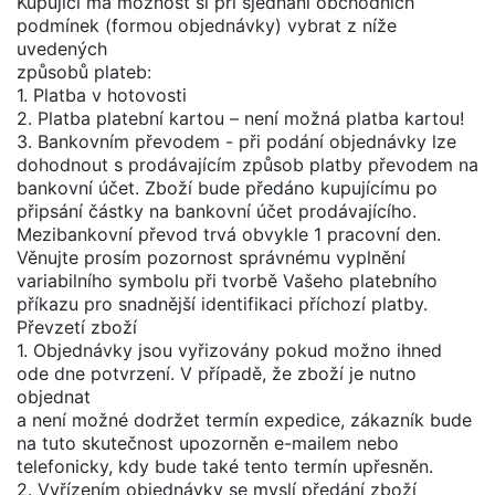
Kupující má možnost si při sjednání obchodních
podmínek (formou objednávky) vybrat z níže
uvedených
způsobů plateb:
1. Platba v hotovosti
2. Platba platební kartou – není možná platba kartou!
3. Bankovním převodem - při podání objednávky lze
dohodnout s prodávajícím způsob platby převodem na
bankovní účet. Zboží bude předáno kupujícímu po
připsání částky na bankovní účet prodávajícího.
Mezibankovní převod trvá obvykle 1 pracovní den.
Věnujte prosím pozornost správnému vyplnění
variabilního symbolu při tvorbě Vašeho platebního
příkazu pro snadnější identifikaci příchozí platby.
Převzetí zboží
1. Objednávky jsou vyřizovány pokud možno ihned
ode dne potvrzení. V případě, že zboží je nutno
objednat
a není možné dodržet termín expedice, zákazník bude
na tuto skutečnost upozorněn e-mailem nebo
telefonicky, kdy bude také tento termín upřesněn.
2. Vyřízením objednávky se myslí předání zboží