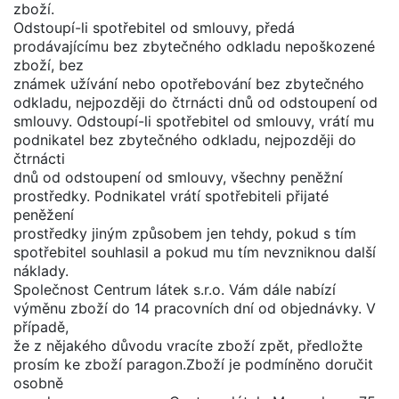
zboží.
Odstoupí-li spotřebitel od smlouvy, předá
prodávajícímu bez zbytečného odkladu nepoškozené
zboží, bez
známek užívání nebo opotřebování bez zbytečného
odkladu, nejpozději do čtrnácti dnů od odstoupení od
smlouvy. Odstoupí-li spotřebitel od smlouvy, vrátí mu
podnikatel bez zbytečného odkladu, nejpozději do
čtrnácti
dnů od odstoupení od smlouvy, všechny peněžní
prostředky. Podnikatel vrátí spotřebiteli přijaté
peněžení
prostředky jiným způsobem jen tehdy, pokud s tím
spotřebitel souhlasil a pokud mu tím nevzniknou další
náklady.
Společnost Centrum látek s.r.o. Vám dále nabízí
výměnu zboží do 14 pracovních dní od objednávky. V
případě,
že z nějakého důvodu vracíte zboží zpět, předložte
prosím ke zboží paragon.Zboží je podmíněno doručit
osobně