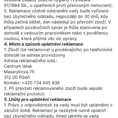
91/1984 Sb., o opatřeních proti přenosným nemocem).
5. Reklamace včetně odstranění vady bude vyřízena
bez zbytečného odkladu, nejpozději do 30 dnů, kdy
lhůta začíná běžet, den následují po převzetí zboží. V
případech pozáručních oprav je lhůta stanovena po
dohodě s vedoucím pracovníkem nebo s pověřenou
osobou, která přijímá věc do opravy.
4. Místo a způsob uplatnění reklamace
1. Zboží lze reklamovat u prodávajícího po telefonické
dohodě na adrese provozovny
Adresa reklamačního odd.:
Centrum látek
Masarykova 75
312 00 Plzeň
Kontakt: +420 734 645 836
2. Při převzetí reklamovaného zboží bude sepsán
reklamační protokol.
5. Lhůty pro uplatnění reklamace
1. Právo z odpovědnosti za vady musí být uplatněno v
záruční době. Reklamaci je nezbytně nutné uplatnit
bez zbytečného odkladu, ihned jakmile se vada